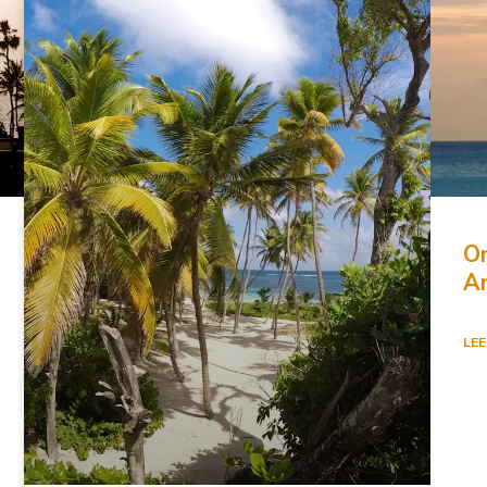
On
An
LEE