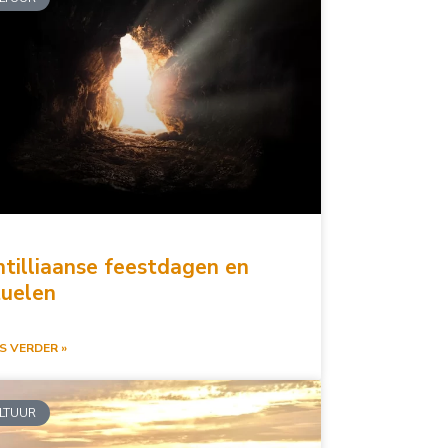
tilliaanse feestdagen en
tuelen
S VERDER »
LTUUR