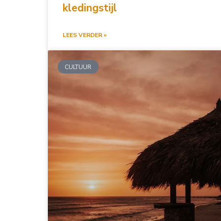
kledingstijl
LEES VERDER »
CULTUUR