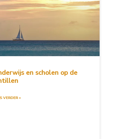
derwijs en scholen op de
tillen
S VERDER »