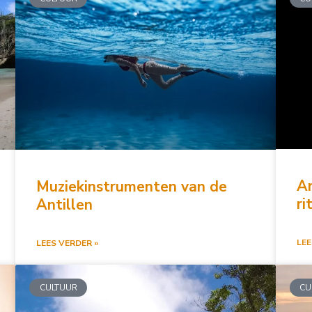
An
Muziekinstrumenten van de
ri
Antillen
LEE
LEES VERDER »
CULTUUR
CU