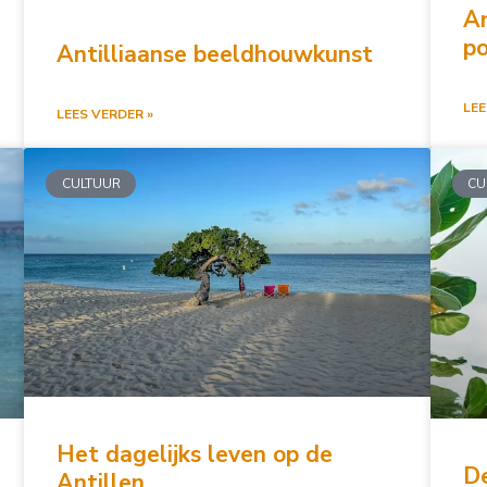
An
po
Antilliaanse beeldhouwkunst
LEE
LEES VERDER »
CULTUUR
CU
Het dagelijks leven op de
De
Antillen