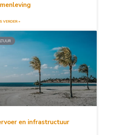
amenleving
S VERDER »
LTUUR
rvoer en infrastructuur