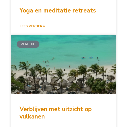
Yoga en meditatie retreats
LEES VERDER »
VERBLIJF
Verblijven met uitzicht op
vulkanen