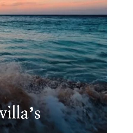
illaʼs