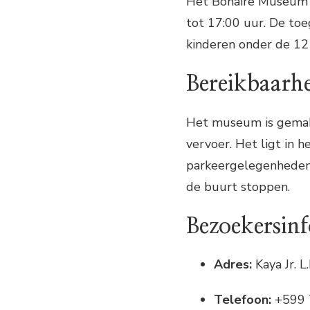
Het Bonaire Museum i
tot 17:00 uur. De to
kinderen onder de 12 
Bereikbaarh
Het museum is gemakk
vervoer. Het ligt in h
parkeergelegenheden i
de buurt stoppen.
Bezoekersin
Adres:
Kaya Jr. L
Telefoon:
+599 