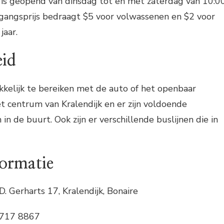
s geopend van dinsdag tot en met zaterdag van 10:0
egangsprijs bedraagt $5 voor volwassenen en $2 voor
jaar.
eid
elijk te bereiken met de auto of het openbaar
et centrum van Kralendijk en er zijn voldoende
n de buurt. Ook zijn er verschillende buslijnen die in
formatie
.D. Gerharts 17, Kralendijk, Bonaire
717 8867