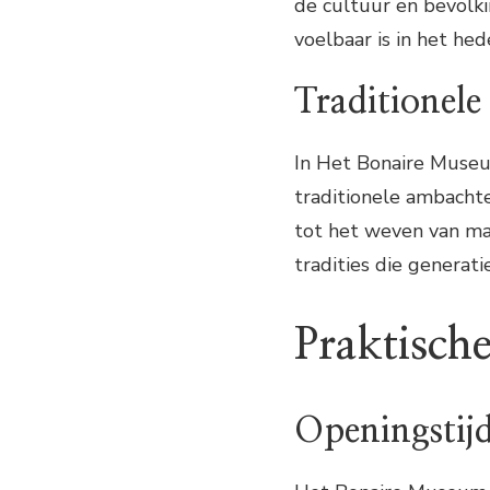
de cultuur en bevolki
voelbaar is in het he
Traditionel
In Het Bonaire Muse
traditionele ambachte
tot het weven van man
tradities die generati
Praktische
Openingstijd