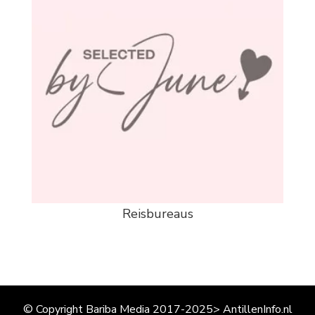
Reisbureaus
© Copyright Bariba Media 2017-2025> AntillenInfo.nl