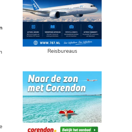
n
Reisbureaus
n
e