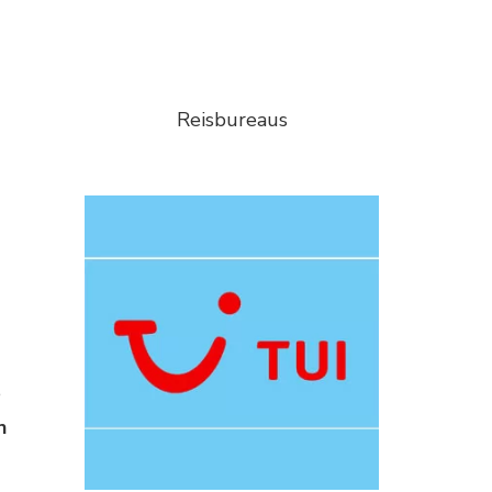
Reisbureaus
e
n