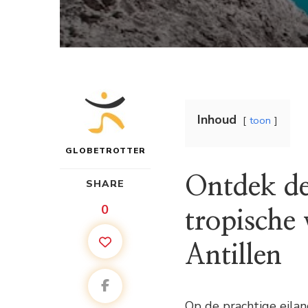
Inhoud
toon
GLOBETROTTER
Ontdek de
SHARE
0
tropische
Antillen
Op de prachtige eilan