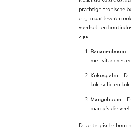
Naast de vele exotisc
prachtige tropische b
oog, maar leveren ook
voedsel- en houtindus
zijn:
Bananenboom
–
met vitamines en
Kokospalm
– De 
kokosolie en kok
Mangoboom
– D
mango’s die veel
Deze tropische bomen 