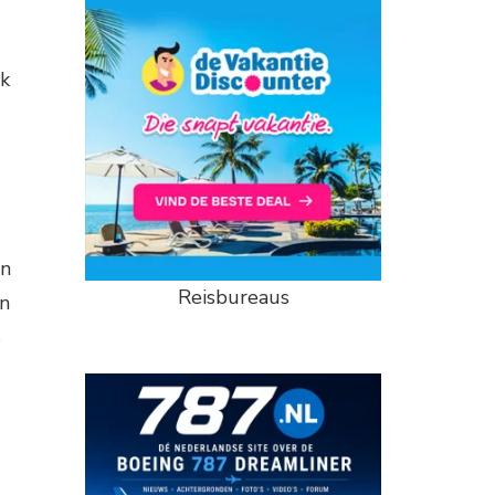
ak
in
Reisbureaus
an
s