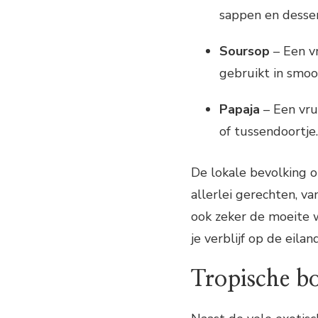
sappen en desser
Soursop
– Een v
gebruikt in smoot
Papaja
– Een vru
of tussendoortje.
De lokale bevolking o
allerlei gerechten, va
ook zeker de moeite w
je verblijf op de eilan
Tropische b