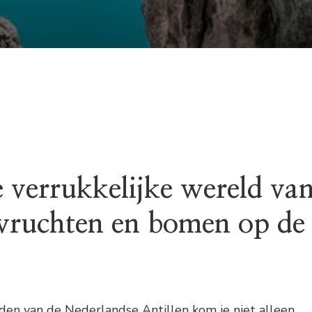
 verrukkelijke wereld va
 vruchten en bomen op de
den van de Nederlandse Antillen kom je niet alleen