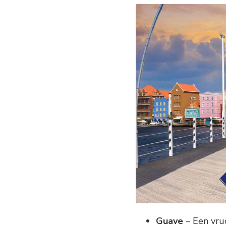
Guave
– Een vruc