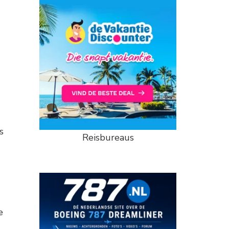
s
Reisbureaus
e