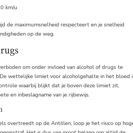
0 km/u
tijd de maximumsnelheid respecteert en je snelheid
andigheden op de weg.
drugs
verboden om onder invloed van alcohol of drugs te
 De wettelijke limiet voor alcoholgehalte in het bloed i
ontrole waarbij blijkt dat je boven deze limiet zit,
ete en inbeslagname van je rijbewijs.
n
ls overtreedt op de Antillen, loop je het risico op hog
genisstraf. Het is dus van groot belang om altijd de