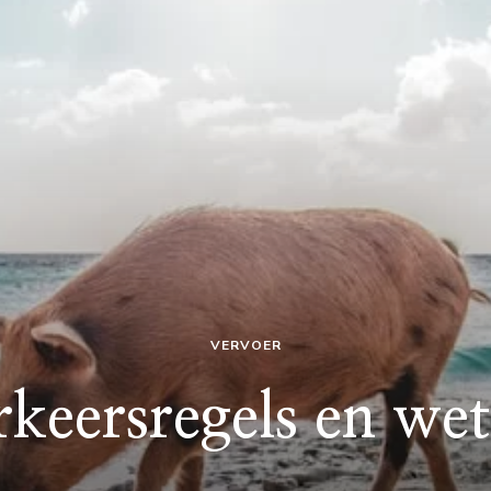
VERVOER
rkeersregels en wet