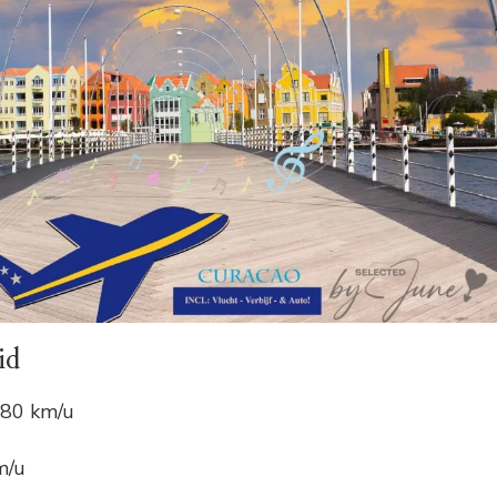
id
80 km/u
m/u