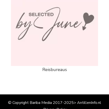
Reisbureaus
© Copyright Bariba Media 2017-2025> AntillenInfo.nl