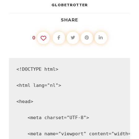
GLOBETROTTER
SHARE
0
<!DOCTYPE html>
<html lang="nl">
<head>
    <meta charset="UTF-8">
    <meta name="viewport" content="width=de