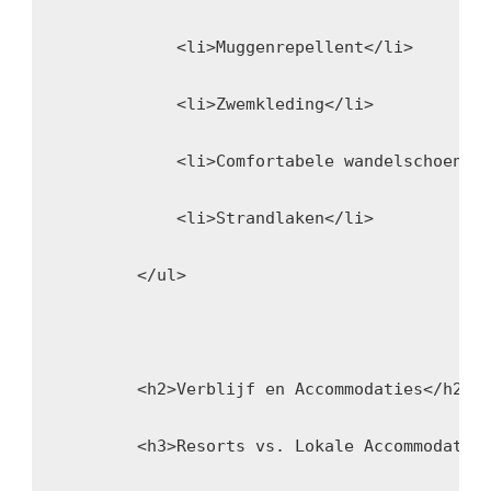
            <li>Muggenrepellent</li>
            <li>Zwemkleding</li>
            <li>Comfortabele wandelschoenen
            <li>Strandlaken</li>
        </ul>
        <h2>Verblijf en Accommodaties</h2>
        <h3>Resorts vs. Lokale Accommodatie