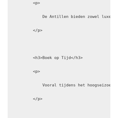
        <p>
            De Antillen bieden zowel luxe r
        </p>
        <h3>Boek op Tijd</h3>
        <p>
            Vooral tijdens het hoogseizoen 
        </p>