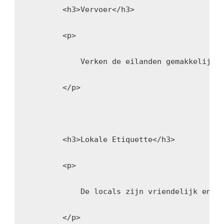
        <h3>Vervoer</h3>
        <p>
            Verken de eilanden gemakkelijk 
        </p>
        <h3>Lokale Etiquette</h3>
        <p>
            De locals zijn vriendelijk en g
        </p>