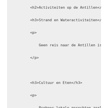
        <h2>Activiteiten op de Antillen</h2
        <h3>Strand en Wateractiviteiten</h3
        <p>
            Geen reis naar de Antillen is c
        </p>
        <h3>Cultuur en Eten</h3>
        <p>
            Probeer lokale gerechten zoals 