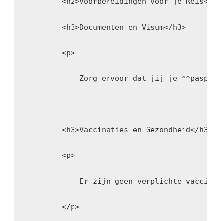
        <h2>Voorbereidingen voor je Reis</h
        <h3>Documenten en Visum</h3>
        <p>
            Zorg ervoor dat jij je **paspoo
        <h3>Vaccinaties en Gezondheid</h3>
        <p>
            Er zijn geen verplichte vaccina
        </p>