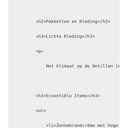
        <h2>Pakketten en Kleding</h2>
        <h3>Lichte Kleding</h3>
        <p>
            Het klimaat op de Antillen is t
        <h3>Essentiële Items</h3>
        <ul>
            <li>Zonnebrandcrème met hoge SP