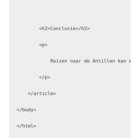
        <h2>Conclusie</h2>
        <p>
            Reizen naar de Antillen kan een
        </p>
    </article>
</body>
</html>