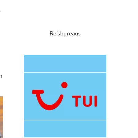
r
Reisbureaus
n