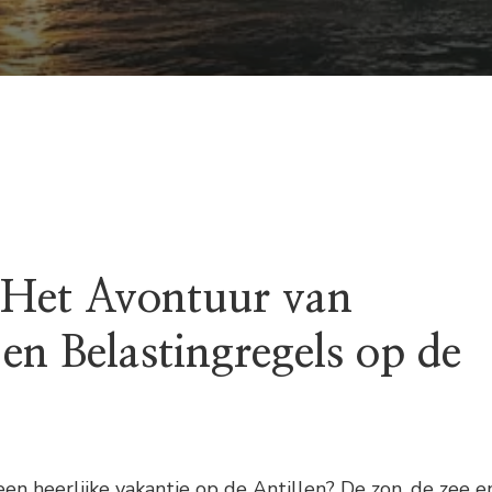
: Het Avontuur van
en Belastingregels op de
een heerlijke vakantie op de Antillen? De zon, de zee e