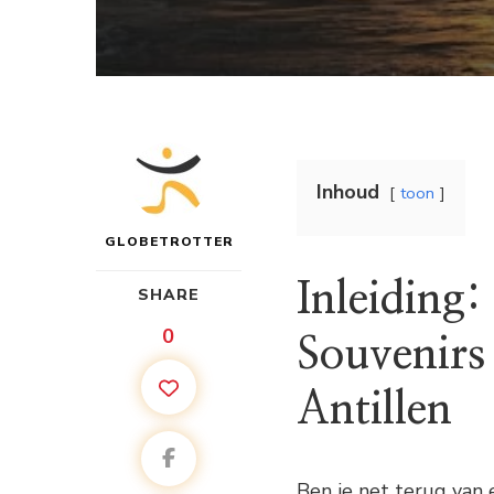
Inhoud
toon
GLOBETROTTER
Inleiding
SHARE
0
Souvenirs 
Antillen
Ben je net terug van 